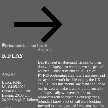
Zum
Inhalt
nach
unten
scrollen
Abgesagt!
K.FLAY
Das Konzert ist abgesagt! Tickets können
dort zurückgegeben werden, wo sie gekauft
wurden. Künstlerstatement: In light of
Abgesagt!
PVRIS postponing their tour, i am super sad
to say that i won’t be able to play the UK
Luxor, Köln
and EU later this month. my team and i tried
Mi, 04.05.2022
our hardest to make it work, but financially
Einlass: 19:00 Uhr
and logistically we weren’t able to.
Beginn: 20:00 Uhr
promoters will be reaching out regarding
24,00 € zzgl. Gebühren
refunds. i know a lot of yall were looking
forward to these gigs and i was too, but i’m