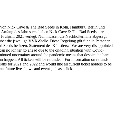
e von Nick Cave & The Bad Seeds in Köln, Hamburg, Berlin und
n. Anfang des Jahres erst haben Nick Cave & The Bad Seeds ihre
as Frühjahr 2021 verlegt. Nun müssen die Nachholtermine abgesagt
über die jeweilige VVK-Stelle. Diese Regelung gilt für alle Personen,
 Seeds besitzen. Statement des Künstlers: “We are very disappointed
n no longer go ahead due to the ongoing situation with Covid-
tinued uncertainty around the pandemic means that despite the hard
n happen. All tickets will be refunded. For information on refunds
lans for 2021 and 2022 and would like all current ticket holders to be
out future live shows and events, please click