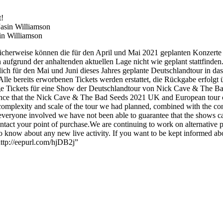
!
sin Williamson
icherweise können die für den April und Mai 2021 geplanten Konzert
aufgrund der anhaltenden aktuellen Lage nicht wie geplant stattfinde
lich für den Mai und Juni dieses Jahres geplante Deutschlandtour in d
lle bereits erworbenen Tickets werden erstattet, die Rückgabe erfolgt 
ige Tickets für eine Show der Deutschlandtour von Nick Cave & The Bad
nce that the Nick Cave & The Bad Seeds 2021 UK and European tour ca
complexity and scale of the tour we had planned, combined with the con
veryone involved we have not been able to guarantee that the shows ca
ntact your point of purchase.We are continuing to work on alternative p
 to know about any new live activity. If you want to be kept informed ab
tp://eepurl.com/hjDB2j”