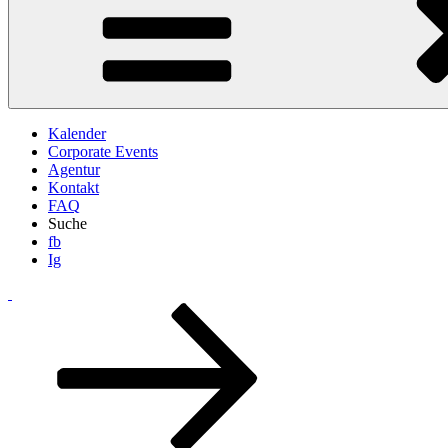
Kalender
Corporate Events
Agentur
Kontakt
FAQ
Suche
fb
Ig
Zum
Inhalt
nach
unten
scrollen