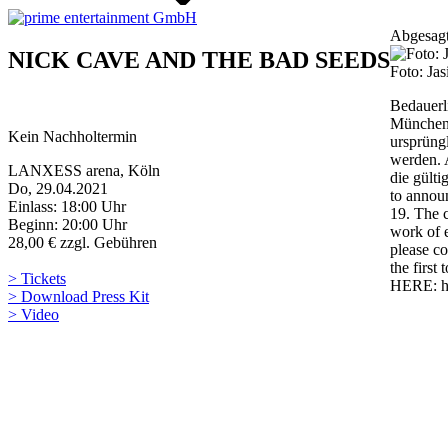
Abgesagt
NICK CAVE AND THE BAD SEEDS
Foto: Ja
Bedauerl
München 
Kein Nachholtermin
ursprüng
werden. A
LANXESS arena, Köln
die gült
Do, 29.04.2021
to annou
Einlass: 18:00 Uhr
19. The 
Beginn: 20:00 Uhr
work of e
28,00 € zzgl. Gebühren
please co
the first
> Tickets
HERE: ht
> Download Press Kit
> Video