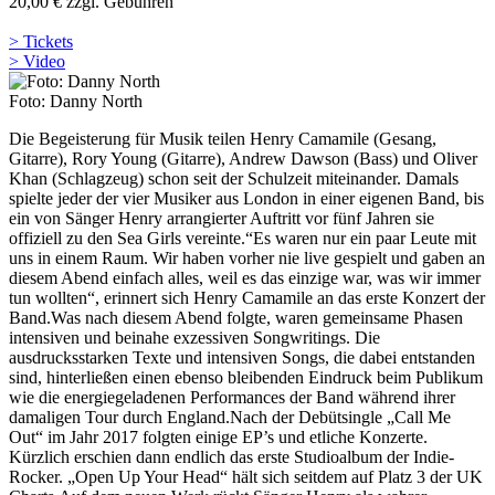
20,00 € zzgl. Gebühren
> Tickets
> Video
Foto: Danny North
Die Begeisterung für Musik teilen Henry Camamile (Gesang,
Gitarre), Rory Young (Gitarre), Andrew Dawson (Bass) und Oliver
Khan (Schlagzeug) schon seit der Schulzeit miteinander. Damals
spielte jeder der vier Musiker aus London in einer eigenen Band, bis
ein von Sänger Henry arrangierter Auftritt vor fünf Jahren sie
offiziell zu den Sea Girls vereinte.“Es waren nur ein paar Leute mit
uns in einem Raum. Wir haben vorher nie live gespielt und gaben an
diesem Abend einfach alles, weil es das einzige war, was wir immer
tun wollten“, erinnert sich Henry Camamile an das erste Konzert der
Band.Was nach diesem Abend folgte, waren gemeinsame Phasen
intensiven und beinahe exzessiven Songwritings. Die
ausdrucksstarken Texte und intensiven Songs, die dabei entstanden
sind, hinterließen einen ebenso bleibenden Eindruck beim Publikum
wie die energiegeladenen Performances der Band während ihrer
damaligen Tour durch England.Nach der Debütsingle „Call Me
Out“ im Jahr 2017 folgten einige EP’s und etliche Konzerte.
Kürzlich erschien dann endlich das erste Studioalbum der Indie-
Rocker. „Open Up Your Head“ hält sich seitdem auf Platz 3 der UK