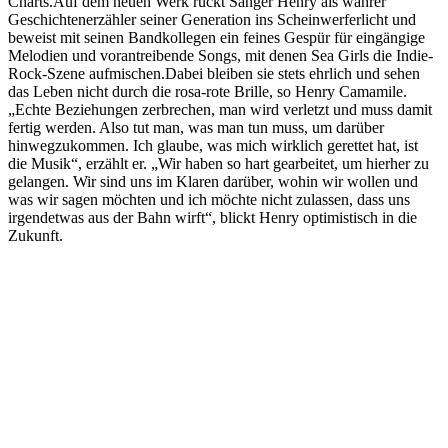
Charts.Auf dem neuen Werk rückt Sänger Henry als wahrer
Geschichtenerzähler seiner Generation ins Scheinwerferlicht und
beweist mit seinen Bandkollegen ein feines Gespür für eingängige
Melodien und vorantreibende Songs, mit denen Sea Girls die Indie-
Rock-Szene aufmischen.Dabei bleiben sie stets ehrlich und sehen
das Leben nicht durch die rosa-rote Brille, so Henry Camamile.
„Echte Beziehungen zerbrechen, man wird verletzt und muss damit
fertig werden. Also tut man, was man tun muss, um darüber
hinwegzukommen. Ich glaube, was mich wirklich gerettet hat, ist
die Musik“, erzählt er. „Wir haben so hart gearbeitet, um hierher zu
gelangen. Wir sind uns im Klaren darüber, wohin wir wollen und
was wir sagen möchten und ich möchte nicht zulassen, dass uns
irgendetwas aus der Bahn wirft“, blickt Henry optimistisch in die
Zukunft.